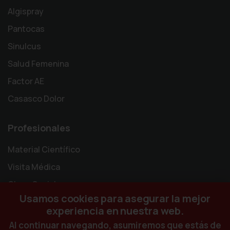
Algispray
Pantocas
Sinulcus
Salud Femenina
Factor AE
Casasco Dolor
Profesionales
Material Científico
Visita Médica
Obras Sociales
Usamos cookies para asegurar la mejor
experiencia en nuestra web.
Al continuar navegando, asumiremos que estás de