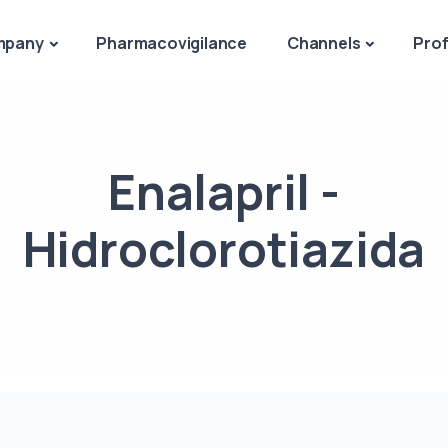
mpany
Pharmacovigilance
Channels
Prof
Enalapril -
Hidroclorotiazida