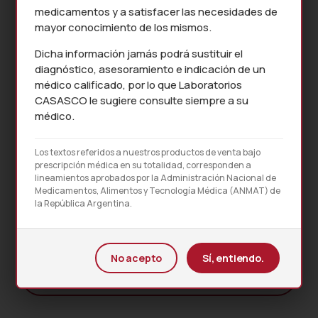
medicamentos y a satisfacer las necesidades de
mayor conocimiento de los mismos.
Dicha información jamás podrá sustituir el
diagnóstico, asesoramiento e indicación de un
médico calificado, por lo que Laboratorios
CASASCO le sugiere consulte siempre a su
médico.
Los textos referidos a nuestros productos de venta bajo
prescripción médica en su totalidad, corresponden a
lineamientos aprobados por la Administración Nacional de
Medicamentos, Alimentos y Tecnología Médica (ANMAT) de
PROSPECTO MÉDICO
la República Argentina.
No acepto
Sí, entiendo.
INFORMACIÓN PACIENTE