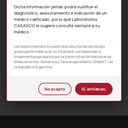
Dicha información jamás podrá sustituir el
diagnóstico, asesoramiento e indicación de un
médico calificado, por lo que Laboratorios
CASASCO le sugiere consulte siempre a su
médico.
Los textos referidos a nuestros productos de venta bajo
prescripción médica en su totalidad, corresponden a
lineamientos aprobados por la Administración Nacional de
Medicamentos, Alimentos y Tecnología Médica (ANMAT) de
la República Argentina.
PROSPECTO MÉDICO
No acepto
Sí, entiendo.