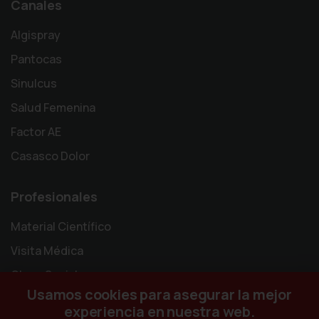
Canales
Algispray
Pantocas
Sinulcus
Salud Femenina
Factor AE
Casasco Dolor
Profesionales
Material Científico
Visita Médica
Obras Sociales
Usamos cookies para asegurar la mejor
experiencia en nuestra web.