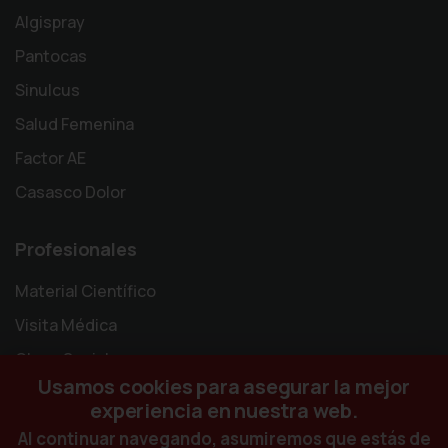
Algispray
Pantocas
Sinulcus
Salud Femenina
Factor AE
Casasco Dolor
Profesionales
Material Científico
Visita Médica
Obras Sociales
Usamos cookies para asegurar la mejor
experiencia en nuestra web.
Al continuar navegando, asumiremos que estás de