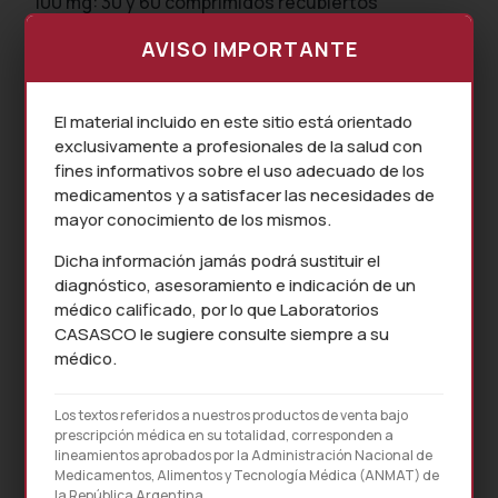
100 mg: 30 y 60 comprimidos recubiertos
AVISO IMPORTANTE
PRODUCTOS RELACIONADOS
El material incluido en este sitio está orientado
exclusivamente a profesionales de la salud con
SOTIL MET
fines informativos sobre el uso adecuado de los
SOTIL MET XR
medicamentos y a satisfacer las necesidades de
mayor conocimiento de los mismos.
Dicha información jamás podrá sustituir el
diagnóstico, asesoramiento e indicación de un
médico calificado, por lo que Laboratorios
CASASCO le sugiere consulte siempre a su
médico.
Los textos referidos a nuestros productos de venta bajo
prescripción médica en su totalidad, corresponden a
lineamientos aprobados por la Administración Nacional de
Medicamentos, Alimentos y Tecnología Médica (ANMAT) de
la República Argentina.