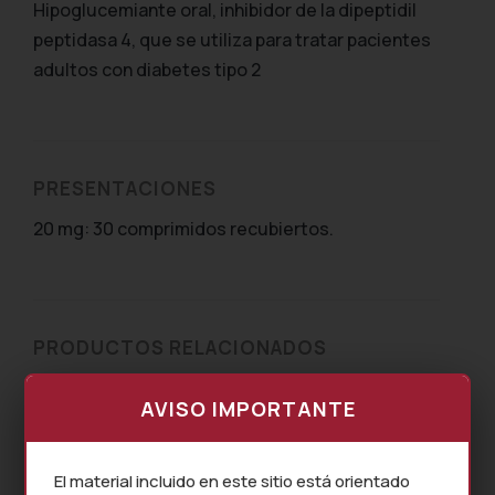
Hipoglucemiante oral, inhibidor de la dipeptidil
peptidasa 4, que se utiliza para tratar pacientes
adultos con diabetes tipo 2
PRESENTACIONES
20 mg: 30 comprimidos recubiertos.
PRODUCTOS RELACIONADOS
SOTIL
AVISO IMPORTANTE
VILDAP
El material incluido en este sitio está orientado